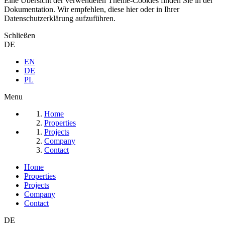
Eine Übersicht der verwendeten Theme-Cookies finden Sie in der
Dokumentation. Wir empfehlen, diese hier oder in Ihrer
Datenschutzerklärung aufzuführen.
Schließen
DE
EN
DE
PL
Menu
Home
Properties
Projects
Company
Contact
Home
Properties
Projects
Company
Contact
DE