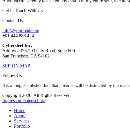
A wonderful serenity has taken possession of my entire soul, like thes
Get in Touch With Us
Contact Us
info@yourmail.com
+01 444 888 424
Cybersteel Inc.
Address: 376-293 City Road, Suite 600
San Francisco, CA 94102
SEE ON MAP
Follow Us
It is a long established fact that a reader will be distracted by the read
Copyright 2026. All Rights Reserved.
Impressum
Datenschutz
Home
About
Services
Portfolio