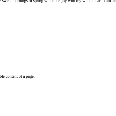
e sweet mornings of spring which I enjoy with my whole heart. I am alon
able content of a page.