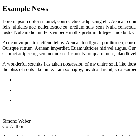
Example News
Lorem ipsum dolor sit amet, consectetuer adipiscing elit. Aenean co
felis, ultricies nec, pellentesque eu, pretium quis, sem. Nulla consequa
justo. Nullam dictum felis eu pede mollis pretium. Integer tincidunt.
Aenean vulputate eleifend tellus. Aenean leo ligula, porttitor eu, conse
Quisque rutrum. Aenean imperdiet. Etiam ultricies nisi vel augue. Cu
sit amet adipiscing sem neque sed ipsum. Nam quam nunc, blandit vel, 
A wonderful serenity has taken possession of my entire soul, like the
the bliss of souls like mine. I am so happy, my dear friend, so absorbed
Simone Weber
Co-Author