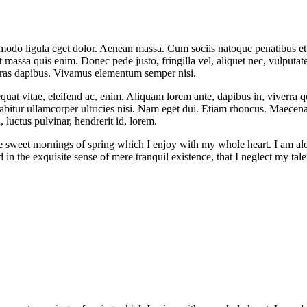
mmodo ligula eget dolor. Aenean massa. Cum sociis natoque penatibus et
t massa quis enim. Donec pede justo, fringilla vel, aliquet nec, vulputate
 Cras dapibus. Vivamus elementum semper nisi.
quat vitae, eleifend ac, enim. Aliquam lorem ante, dapibus in, viverra qui
rabitur ullamcorper ultricies nisi. Nam eget dui. Etiam rhoncus. Maece
luctus pulvinar, hendrerit id, lorem.
se sweet mornings of spring which I enjoy with my whole heart. I am alon
 in the exquisite sense of mere tranquil existence, that I neglect my tale