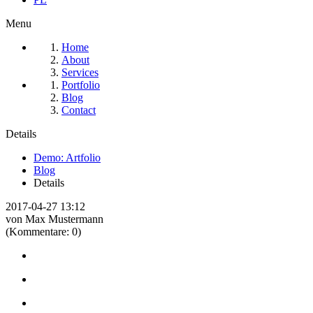
Menu
Home
About
Services
Portfolio
Blog
Contact
Details
Demo: Artfolio
Blog
Details
2017-04-27 13:12
von Max Mustermann
(Kommentare: 0)