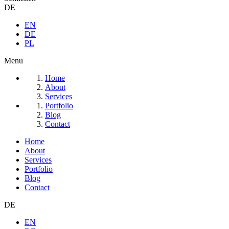
DE
EN
DE
PL
Menu
Home
About
Services
Portfolio
Blog
Contact
Home
About
Services
Portfolio
Blog
Contact
DE
EN