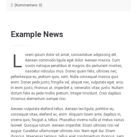
(Kommentare: 0)
Example News
L
orem ipsum dolor sit amet, consectetuer adipiscing elit.
Aenean commodo ligula eget dolor. Aenean massa. Cum
sociis natoque penatibus et magnis dis parturient montes,
nascetur ridiculus mus. Donec quam felis, ultricies nec,
pellentesque eu, pretium quis, sem. Nulla consequat massa quis
enim. Donec pede justo, fringilla vel, aliquet nec, vulputate eget, arcu.
In enim justo, rhoncus ut, imperdiet a, venenatis vitae, justo. Nullam
dictum felis eu pede mollis pretium. Integer tincidunt. Cras dapibus.
Vivamus elementum semper nisi.
Aenean vulputate eleifend tellus. Aenean leo ligula, porttitor eu,
consequat vitae, eleifend ac, enim. Aliquam lorem ante, dapibus in,
viverra quis, feugiat a, tellus. Phasellus viverra nulla ut metus varius
laoreet. Quisque rutrum. Aenean imperdiet. Etiam ultricies nisi vel
augue. Curabitur ullamcorper ultricies nisi. Nam eget dui. Etiam
rhoncus. Maecenas tempus, tellus eget condimentum rhoncus, sem